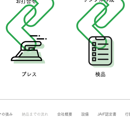
お打合せ
プレス
検品
マの強み
納品までの流れ
会社概要
設備
JAIF認定書
行