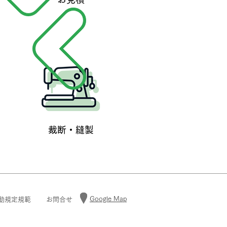
​裁断・縫製
Google Map
動規定規範
お問合せ